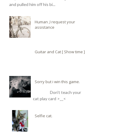
and pulled him off his bi...
Human ,I request your
assistance
Guitar and Cat [ Show time ]
Sorry but i win this game.
Don't teach your
cat play card >__<
Selfie cat.