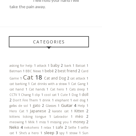
i will hold your hand i will
take the pain away.
CATEGORIES
baby
2
asking for help
1
attack
1
bark
1
Batcat
1
bebé
2
best friend
2
Batman
1
BBC News
1
Card
Cat
18
Cat and Dog
2
Game
1
cat attack
1
cat barking
1
Cat drinks with a straw
1
Cat Gang
1
cat hand
1
Cat hands
1
Cat hero
1
Cats sleep
1
doll
CCTV
1
Chang
1
clip
1
cool cat
1
Cute
1
Dog
1
2
Don't Fire Them
1
drink
1
elephant
1
evil dog
1
Guitar
4
gato
2
gafas de sol
1
Glasses
1
Help
1
Japanese
2
Kitten
2
Hero Cat
1
karate cat
1
mèo
2
kittens licking tongue
1
Labrador
1
money
2
meowing
1
Milk
1
miss
1
missing you
1
Neko
4
safe
2
nekohero
1
relax
1
Selfie
1
selfie
sleep
3
cat
1
She's a hero
1
spy
1
straw
1
Sun