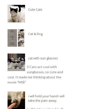
Cute Cats
Cat & Dog
cat with sun glasses
3 Cats act cool with
sunglasses, so cute and
cool. It made me thinking about the
movie "MIB"
i will hold your hand i will
take the pain away.