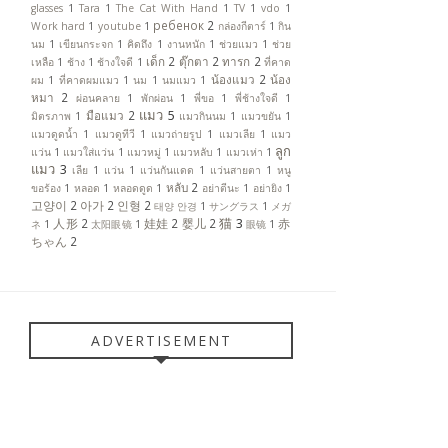
glasses
1
Tara
1
The Cat With Hand
1
TV
1
vdo
1
ребенок
2
Work hard
1
youtube
1
กล่องกีตาร์
1
กิน
นม
1
เขียนกระจก
1
คิดถึง
1
งานหนัก
1
ช่วยแมว
1
ช่วย
เด็ก
2
ตุ๊กตา
2
ทารก
2
เหลือ
1
ช้าง
1
ช้างใจดี
1
ที่คาด
น้องแมว
2
น้อง
ผม
1
ที่คาดผมแมว
1
นม
1
นมแมว
1
หมา
2
ผ่อนคลาย
1
พักผ่อน
1
พี่ขอ
1
พี่ช้างใจดี
1
แมว
5
มือแมว
2
มิตรภาพ
1
แมวกินนม
1
แมวขยัน
1
แมวดูดน้ำ
1
แมวดูทีวี
1
แมวถ่ายรูป
1
แมวเลีย
1
แมว
ลูก
แว่น
1
แมวใส่แว่น
1
แมวหมู่
1
แมวหลับ
1
แมวเห่า
1
แมว
3
เลีย
1
แว่น
1
แว่นกันแดด
1
แว่นสายตา
1
หนู
หลับ
2
ขอร้อง
1
หลอด
1
หลอดดูด
1
อย่าตีนะ
1
อย่ายิง
1
고양이
2
아가
2
인형
2
태양 안경
1
サングラス
1
メガ
猫
3
人形
2
娃娃
2
婴儿
2
赤
ネ
1
太阳眼镜
1
眼镜
1
ちゃん
2
ADVERTISEMENT