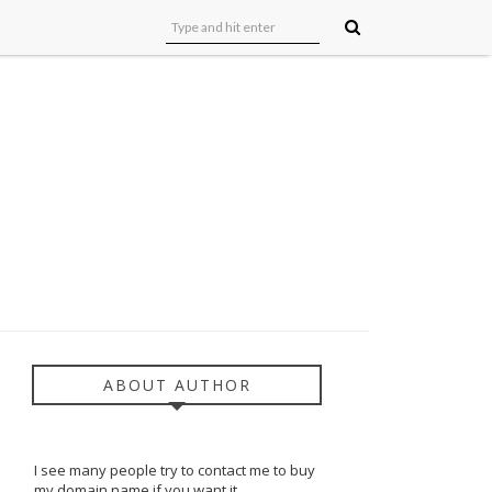
ABOUT AUTHOR
I see many people try to contact me to buy
my domain name.if you want it.